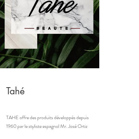
Tahé
TAHE offre des produits développés depuis
1960 par le styliste espagnol Mr. José Ortiz
Magaña pour répondre aux attentes pointues